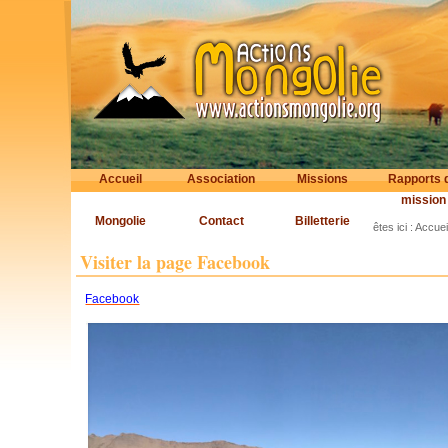
Accueil
Association
Missions
Rapports 
mission
Mongolie
Contact
Billetterie
êtes ici :
Accuei
Visiter la page Facebook
Facebook