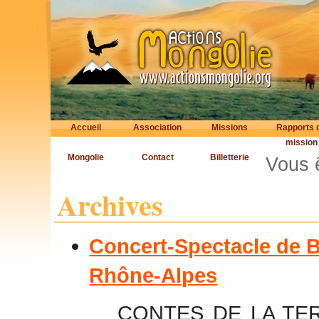
Accueil
Association
Missions
Rapports 
mission
Mongolie
Contact
Billetterie
Vous ê
Archives
Concert-Spectacle de B
Rhône-Alpes
CONTES DE LA TER