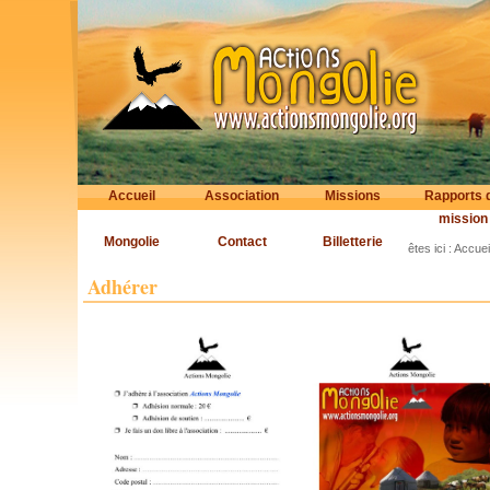
Accueil
Association
Missions
Rapports 
mission
Mongolie
Contact
Billetterie
êtes ici :
Accuei
Adhérer