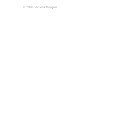
© 2009 -
Actions Mongolie