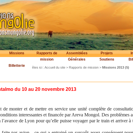
Missions
Rapports de
Assemblées
Projets
I
mission
Générales
Soutiens
Bil
Billetterie
êtes ici :
Accueil du site
>
Rapports de mission
>
Missions 2013 (5)
htalmo du 10 au 20 novembre 2013
ait de monter et de mettre en service une unité complète de consultat
onditions interessantes et financée par Areva Mongol. Des problèmes ad
 l’avance de Lyon pour qu’elle puisse voyager par le train et arriver à
 faite par avion - ce qui a entrainé un surcoût assez conséquent pour