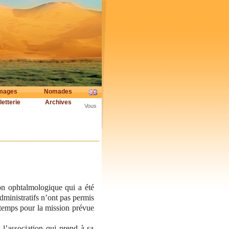
mages
Nomades
letterie
Archives
Vous
ion ophtalmologique qui a été
ministratifs n’ont pas permis
 temps pour la mission prévue
 l’association qui prend à sa