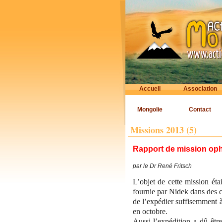
Accueil
Association
Mongolie
Contact
Missions 2013 (5)
Rapport de mission op
par le Dr René Fritsch
L’objet de cette mission ét
fournie par Nidek dans des c
de l’expédier suffisemment à
en octobre.
Aussi l’expédition a dû être