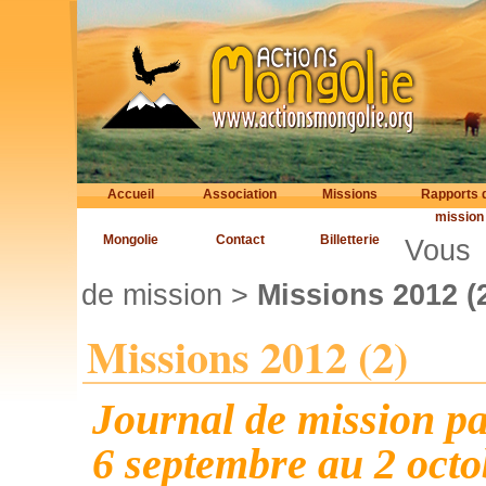
Accueil
Association
Missions
Rapports 
mission
Mongolie
Contact
Billetterie
Vous 
de mission
>
Missions 2012 (
Missions 2012 (2)
Journal de mission p
6 septembre au 2 oct